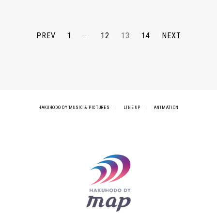
PREV
1
...
12
13
14
NEXT
HAKUHODO DY MUSIC & PICTURES
|
LINE UP
|
ANIMATION