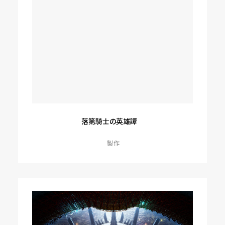
落第騎士の英雄譚
製作