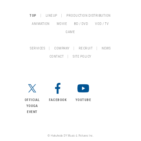
|
|
TOP
LINEUP
PRODUCTION DISTRIBUTION
ANIMATION
MOVIE
BD / DVD
VOD / TV
GAME
|
|
|
SERVICES
COMPANY
RECRUIT
NEWS
|
CONTACT
SITE POLICY
OFFICIAL
FACEBOOK
YOUTUBE
YOUGA
EVENT
© Hakuhodo DY Music & Pictures Inc.