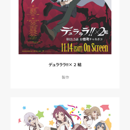
デュラララ!!× ２ 結
製作