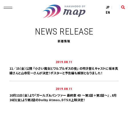
JP
|
EN
NEWS RELEASE
新着情報
2019.08.11
11／15（金）公開 『小さい魔女とワルプルギスの夜』 の吹き替えキャストに坂本真
綾さんと山寺宏一さんが決定！ポスターと予告編も解禁となりました！
2019.08.11
10月11日（金）より『ガールズ＆パンツァー 最終章 4D ～第1話＋第2話～』 、8月
16日(金)より第2話のDolby Atmos、DTS:X上映決定！