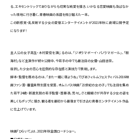
る、エキセントリックでありながらも切実な純愛を描き、いかなる恋愛映画も及ばなか
った境地に行き着く、青春映画の系譜を飛び越えた一本。
この新感覚・乱反射する少女の愛憎エンターテイメントが2021年秋に劇場公開予定
になります！
主人公の女子高生・木村愛役を演じるのは、「ジオラマボーイ・パノラマガール」、「樹
海村」など主演作が続々公開中、今若手の中でも最注目の女優・山田杏奈。
屈折した少女の恋心を圧倒的な存在感と演技力で表現します。
脚本・監督を務めるのは、「また一緒に寝ようね」でぴあフィルムフェスティバル2016映
画ファン賞・審査員特別賞を受賞、オムニバス映画「21世紀の女の子」でも注目を集め
た若干24歳・新進気鋭の若手監督・首藤凛。荒々しさと繊細さが共存する少女の姿を
美しくもポップに描き、観る者を最初から最後まで引き込む青春エンタテイメント作品
に仕上げています。
映画『ひらいて』は、2021年秋全国ロードショー。