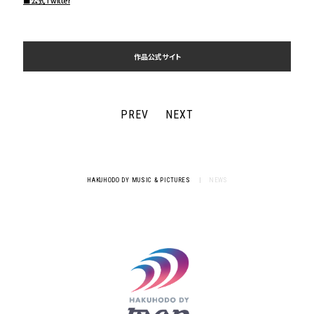
■公式Twitter
作品公式サイト
PREV
NEXT
HAKUHODO DY MUSIC & PICTURES
|
NEWS