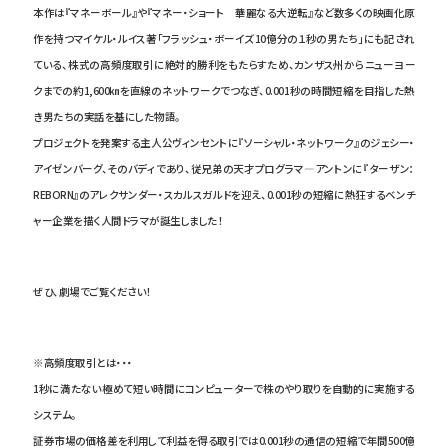
本作は『マネーボール』や『マネー・ショート 華麗なる大逆転』など数多くの映画化原
作を持つマイケル・ルイス著「フラッシュ・ボーイズ 10億分の１秒の男たち」にも記され
ている、株式の高頻度取引に絶対的勝利をもたらすため、カンザス州からニューヨー
クまでの約1,600㎞を直線のネットワークでつなぎ、0.001秒の時間短縮を目指した熱
き男たちの実話を基にした物語。
プロジェクトを発案する主人公ヴィンセントに『ソーシャル・ネットワーク』のジェシー・
アイゼンバーグ、そのバディであり、従兄弟の天才プログラマ―アントンに『ターザン：
REBORN』のアレクサンダー・スカルスガルドを迎え、0.001秒の短縮に熱狂するベンチ
ャー企業を描く人間ドラマが誕生しました！
ぜひ、劇場でご覧ください！
※高頻度取引とは・・・
1秒に満たない極めて短い時間にコンピューターで株のやり取りを自動的に実施する
システム。
証券市場の価格差を利用して利益を得る取引では0.001秒の通信の短縮で年間500億