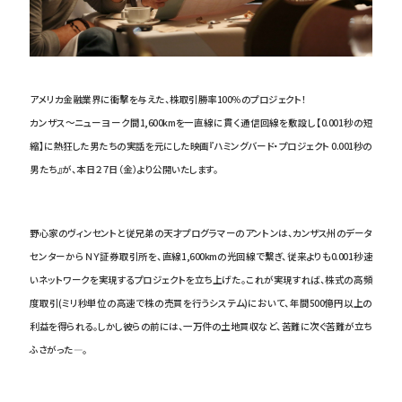
アメリカ金融業界に衝撃を与えた、株取引勝率100％のプロジェクト！
カンザス～ニューヨーク間1,600kmを一直線に貫く通信回線を敷設し【0.001秒の短
縮】に熱狂した男たちの実話を元にした映画『ハミングバード・プロジェクト 0.001秒の
男たち』が、本日２７日（金）より公開いたします。
野心家のヴィンセントと従兄弟の天才プログラマーのアントンは、カンザス州のデータ
センターからＮＹ証券取引所を、直線1,600kmの光回線で繋ぎ、従来よりも0.001秒速
いネットワークを実現するプロジェクトを立ち上げた。これが実現すれば、株式の高頻
度取引(ミリ秒単位の高速で株の売買を行うシステム)において、年間500億円以上の
利益を得られる。しかし彼らの前には、一万件の土地買収など、苦難に次ぐ苦難が立ち
ふさがった―。