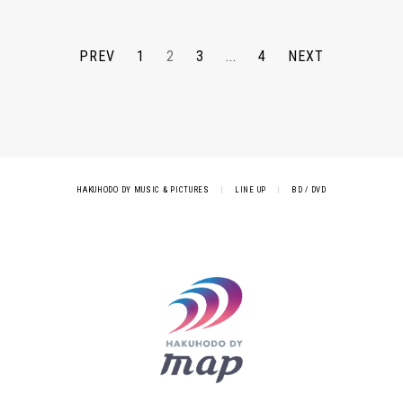
PREV
1
2
3
...
4
NEXT
HAKUHODO DY MUSIC & PICTURES
|
LINE UP
|
BD / DVD