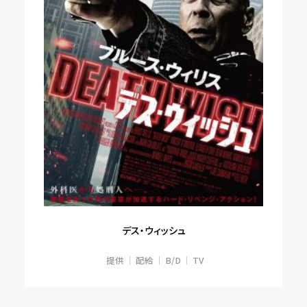
デス・ウィッシュ
提供
配給
B/D
TV