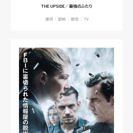
THE UPSIDE／最強のふたり
提供
配給
配信
TV