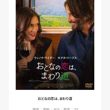
おとなの恋は、まわり道
提供
配給
B/D
配信
TV