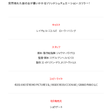
突然現れた謎の女が襲いかかるソリッドシュチュエーション・スリラー！
キャスト
レイチェル・ニコルズ ローラ・ハリング
スタッフ
脚本・製作総指揮：ジャウマ・バラゲロ
監督・脚本：ミゲル・アンヘル・ビバス
製作：エイドリアン・ゲラ、ヌリア・ヴァルス
コピーライト
©2016 NOSTROMO PICTURES SL / INSIDE RODUCCION AIE / GRAND PIANO LLC
B/D発売元
ショウゲート