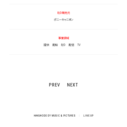
B/D販売元
ポニーキャニオン
事業領域
提供
配給
B/D
配信
TV
PREV
NEXT
HAKUHODO DY MUSIC & PICTURES
|
LINE UP