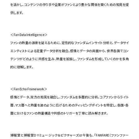
を活かし、コンテンツの作り手や企業がファンとより豊かな関係を築くための知見を提
供します。
＜Fan Data Intelligence＞
ファンの熱量の源泉を捉えるために、定性的なファンダムインサイト分析と、データサイ
エンティストによる定量データ分析を融合。感情とデータの両面から、世界各国でコン
テンツがどのように共感を生み、熱量を拡張し、ファンダムを形成していくのかを多角
的に理解します。
＜Fan Echo Framework＞
感情とデータ、双方の知見を融合し、ファンダムを多層的に分析。コアファンからライト
層、マス層へと熱量を波のように広げるためのティッピングポイントを特定し、各国・各
層におけるファンの熱量構造や共感のトリガーを丁寧に読み解きます。
博報堂と博報堂ＤＹミュージック＆ピクチャーズは今後も、「FANFARE（ファンファー