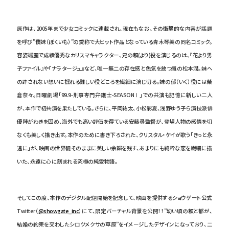
原作は、2005年まで少女コミックに連載され、現在もなお、その衝撃的な内容が話題
を呼び”僕妹（ぼくいも）”の愛称で大ヒット作品となっている青木琴美の同名コミック。
容姿端麗で成績優秀なカリスマキャラクター、兄の頼(より)役を演じるのは、『花より男
子ファイル』や『ナラタージュ』など、唯一無二の存在感と色気を放つ嵐の松本潤。妹へ
の許されない想いに揺れる難しい役どころを繊細に演じ切る。妹の郁（いく）役には榮
倉奈々。日曜劇場「99.9-刑事専門弁護士-SEASONⅠ」での共演も記憶に新しい二人
が、本作で初共演を果たしている。さらに、平岡祐太、小松彩夏、浅野ゆう子ら演技派俳
優陣がわきを固め、海外でも高い評価を得ている安藤尋監督が、登場人物の感情を切
なくも美しく描き出す。本作のために書き下ろされた、クリスタル・ケイが歌う「きっと永
遠に」が、映画の世界観そのままに美しい余韻を残す、あまりにも純粋な恋を繊細に描
いた、永遠に心に刻まれる究極の純愛物語。
そしてこの度、本作のデジタル配信開始を記念して、映画を提供するショウゲート公式
Twitter（
@showgate_inc
）にて、限定バーチャル背景を公開！！”幼い頃の頼と郁が、
結婚の約束を交わしたシロツメクサの草原”をイメージしたデザインになっており、二