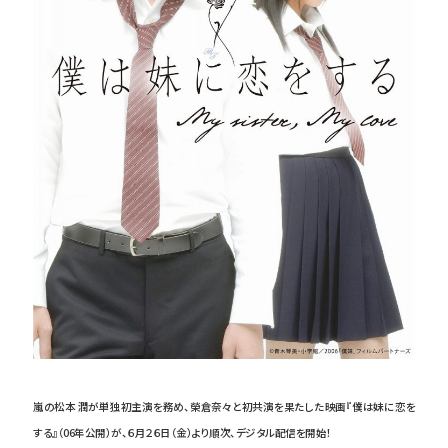
嵐の松本 潤が単独初主演を務め、榮倉奈々と初共演を果たした映画『僕は妹に恋を
する』（06年公開）が、６月２６日（金）より順次、デジタル配信を開始！