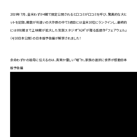
2019年７月、全米わずか4館で限定公開されると口コミが口コミを呼び、驚異的な大ヒ
ットを記録。館数が桁違いの大作群の中で3週目には全米10位にランクインし、最終的
には891館まで上映館が拡大した気鋭スタジオ“A24”が贈る話題作『フェアウェル』
（4/10日本公開）の日本版予告編が解禁されました！
余命わずかの祖母に伝えるのは、真実か優しい“嘘”か。家族の選択に世界が感動――日本
版予告編