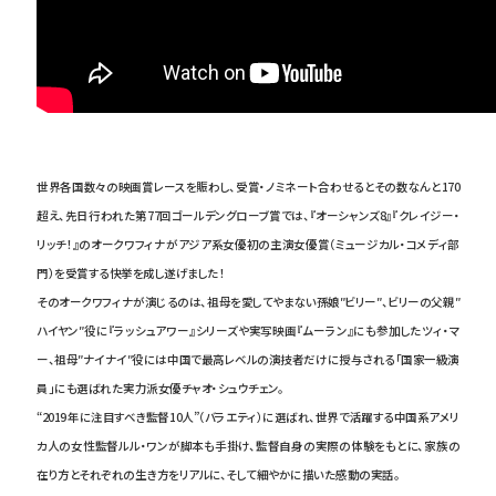
世界各国数々の映画賞レースを賑わし、受賞・ノミネート合わせるとその数なんと170
超え、先日行われた第77回ゴールデングローブ賞では、『オーシャンズ8』『クレイジー・
リッチ！』のオークワフィナがアジア系女優初の主演女優賞（ミュージカル・コメディ部
門）を受賞する快挙を成し遂げました！
そのオークワフィナが演じるのは、祖母を愛してやまない孫娘″ビリー″、ビリーの父親″
ハイヤン″役に『ラッシュアワー』シリーズや実写映画『ムーラン』にも参加したツィ・マ
ー、祖母″ナイナイ″役には中国で最高レベルの演技者だけに授与される「国家一級演
員」にも選ばれた実力派女優チャオ・シュウチェン。
“2019 年に注目すべき監督10人”（バラエティ）に選ばれ、世界で活躍する中国系アメリ
カ人の女性監督ルル・ワンが脚本も手掛け、監督自身の実際の体験をもとに、家族の
在り方とそれぞれの生き方をリアルに、そして細やかに描いた感動の実話。