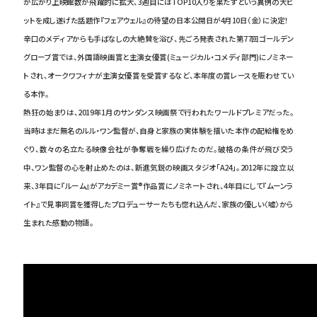
が広がり上映館数が飛躍的に拡大、3週目にはTOP10入りを果たすという異例の大ヒ
ットを成し遂げた話題作『フェアウェル』の待望の日本公開日が4月10日（金）に決定！
辛口のメディアからも手ばなしの大絶賛を浴び、先ごろ発表された第77回ゴールデン
グローブ賞では、外国語映画賞と主演女優賞(ミュージカル・コメディ部門)にノミネー
トされ、オークワフィナが主演女優賞を受賞するなど、本年度の賞レースを賑わせてい
る本作。
熱狂の始まりは、2019年1月のサンダンス映画祭で行われたワールドプレミアだった。
当時はまだ無名のルル・ワン監督が、自身と家族の実体験を描いた本作の配給権をめ
ぐり、数々の名立たる映像会社が争奪戦を繰り広げたのだ。破格の条件が飛び交う
中、ワン監督の心を射止めたのは、新進気鋭の映画スタジオ「A24」。2012年に設立以
来、3年目に『ルーム』がアカデミー賞®作品賞にノミネートされ、4年目にして『ムーンラ
イト』で見事同賞を獲得したプロデューサーたちも惚れ込んだ、家族の優しい〈嘘〉から
生まれた感動の物語。