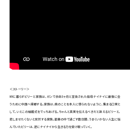
＜ストーリー＞
NYに暮らすビリーと家族は、ガンで余命3ヶ月と宣告された祖母ナイナイに最後に会
うために中国へ帰郷する。家族は、病のことを本人に悟られないように、集まる口実と
して、いとこの結婚式をでっちあげる。ちゃんと真実を伝えるべきだと訴えるビリーと、
悲しませたくないと反対する家族。葛藤の中で過ごす数日間、うまくいかない人生に悩
んでいたビリーは、逆にナイナイから生きる力を受け取っていく。