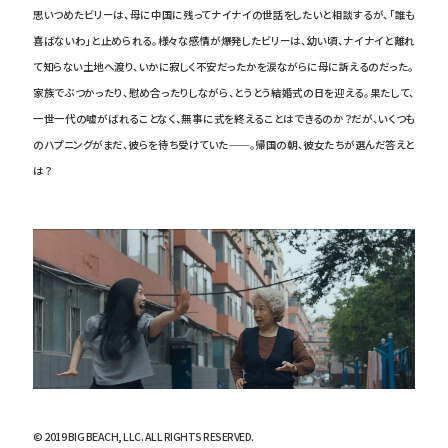
思いつめたビリーは、母に中国に残ってナイナイの世話をしたいと相談するが、「誰も
喜ばないわ」と止められる。様々な感情が爆発したビリーは、幼い頃、ナイナイと離れ
て知らない土地へ渡り、いかに寂しく不安だったかを涙ながらに母に訴えるのだった。
家族でぶつかったり、慰め合ったりしながら、とうとう結婚式の日を迎える。果たして、
一世一代の嘘がばれることなく、無事に式を終えることはできるのか？だが、いくつも
のハプニングがまだ、彼らを待ち受けていた──。帰国の朝、彼女たちが選んだ答えと
は？
© 2019 BIG BEACH, LLC. ALL RIGHTS RESERVED.