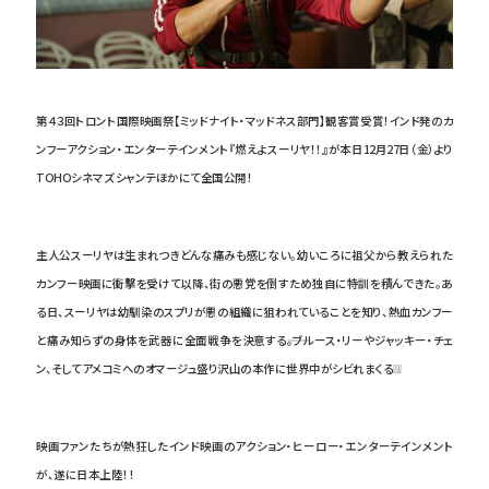
第４３回トロント国際映画祭【ミッドナイト・マッドネス部門】観客賞受賞！インド発のカ
ンフーアクション・エンターテインメント『燃えよスーリヤ！！』が本日12月27日（金）より
TOHOシネマズ シャンテほかにて全国公開！
主人公スーリヤは生まれつきどんな痛みも感じない。幼いころに祖父から教えられた
カンフー映画に衝撃を受けて以降、街の悪党を倒すため独自に特訓を積んできた。あ
る日、スーリヤは幼馴染のスプリが悪の組織に狙われていることを知り、熱血カンフー
と痛み知らずの身体を武器に全面戦争を決意する――。ブルース・リーやジャッキー・チェ
ン、そしてアメコミへのオマージュ盛り沢山の本作に世界中がシビれまくる❕❕❕
映画ファンたちが熱狂したインド映画のアクション・ヒーロー・エンターテインメント
が、遂に日本上陸！！