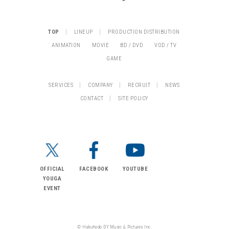
|
|
TOP
LINEUP
PRODUCTION DISTRIBUTION
ANIMATION
MOVIE
BD / DVD
VOD / TV
GAME
|
|
|
SERVICES
COMPANY
RECRUIT
NEWS
|
CONTACT
SITE POLICY
OFFICIAL
FACEBOOK
YOUTUBE
YOUGA
EVENT
© Hakuhodo DY Music & Pictures Inc.