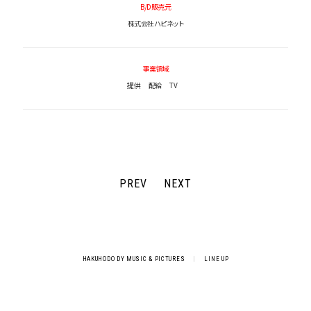
B/D販売元
株式会社ハピネット
事業領域
提供
配給
TV
PREV
NEXT
HAKUHODO DY MUSIC & PICTURES
|
LINE UP