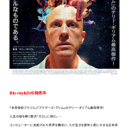
Blu-ray&DVD発売中
『未来世紀ブラジル』『ブラザーズ・グリム』のテリー・ギリアム最高傑作!
人生の謎を解く数式「ゼロ」に挑む――。
コンピューターに支配された世界を舞台に、人が生きる意味と愛にせまる近未来