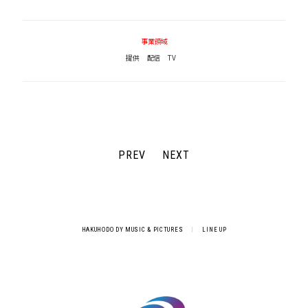
事業領域
提供
配信
TV
PREV
NEXT
HAKUHODO DY MUSIC & PICTURES
|
LINE UP