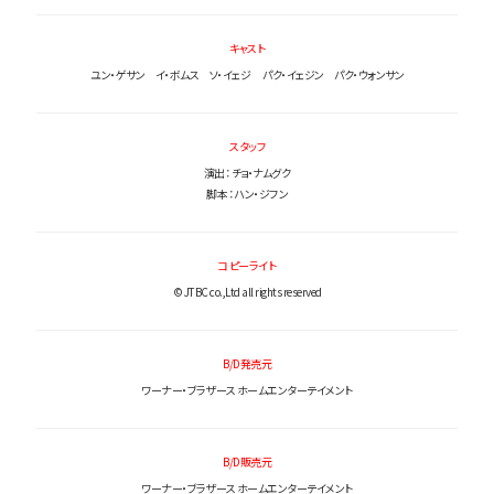
キャスト
ユン・ゲサン イ・ボムス ソ・イェジ パク・イェジン パク・ウォンサン
スタッフ
演出 ：チョ・ナムグク
脚本 ：ハン・ジフン
コピーライト
© JTBC co.,Ltd all rights reserved
B/D発売元
ワーナー・ブラザース ホームエンターテイメント
B/D販売元
ワーナー・ブラザース ホームエンターテイメント