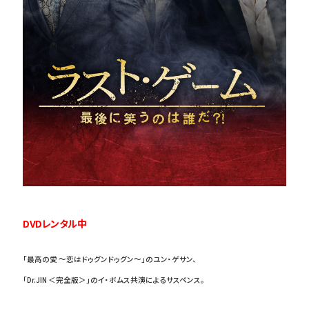
DVDレンタル中
「最高の愛 ～恋はドゥグンドゥグン～」のユン・ゲサン、
「Dr.JIN ＜完全版＞」のイ・ボムス共演によるサスペンス。