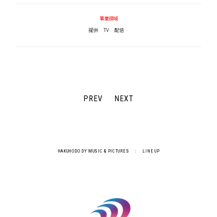
事業領域
提供
TV
配信
PREV
NEXT
HAKUHODO DY MUSIC & PICTURES
|
LINE UP