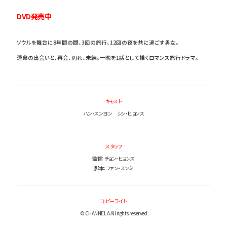
DVD発売中
ソウルを舞台に8年間の間、3回の旅行、12回の夜を共に過ごす男女。
運命の出会いと、再会、別れ、未練。一晩を1話として描くロマンス旅行ドラマ。
キャスト
ハン・スンヨン シン・ヒョンス
スタッフ
監督：チョン・ヒョンス
脚本：ファン・スンミ
コピーライト
© CHANNEL A All rights reserved