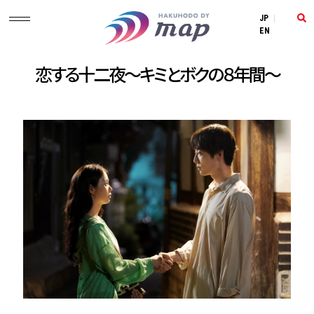
JP
|
EN
恋する十二夜～キミとボクの８年間～