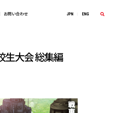
お問い合わせ
JP
N
EN
G
|
校生大会 総集編