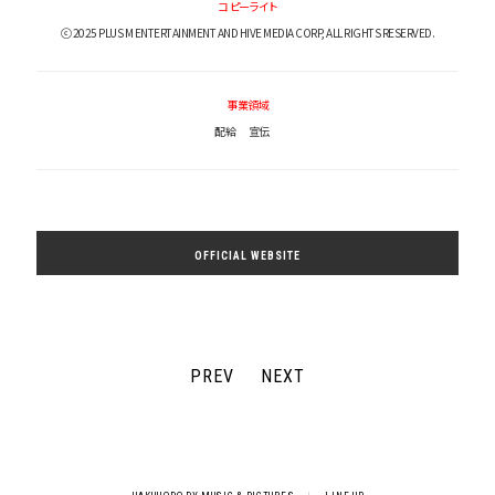
コピーライト
ⓒ 2025 PLUS M ENTERTAINMENT AND HIVE MEDIA CORP, ALL RIGHTS RESERVED.
事業領域
配給
宣伝
OFFICIAL WEBSITE
PREV
NEXT