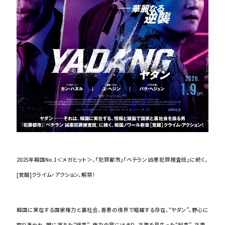
2025年韓国No.1＜メガヒット＞、『犯罪都市』『ベテラン 凶悪犯罪捜査班』に続く、
[覚醒]クライム・アクション、解禁！
韓国に実在する――国家権力と裏社会、善悪の境界で暗躍する存在、“ヤダン”。野心に
取り憑かれ、闇に落ちた“検事”。権力の罠にはまり、正義を見失った“刑事”。正義