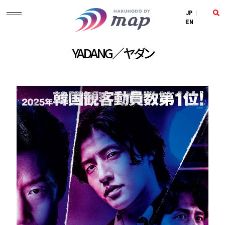
JP
|
EN
YADANG／ヤダン