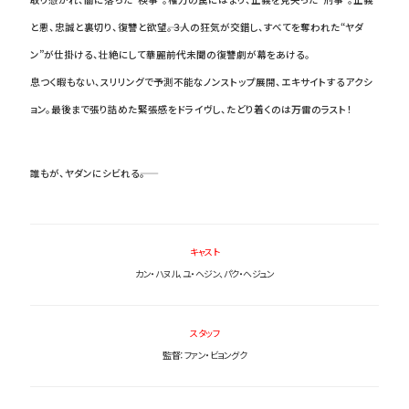
と悪、忠誠と裏切り、復讐と欲望――。３人の狂気が交錯し、すべてを奪われた“ヤダ
ン”が仕掛ける、壮絶にして華麗――前代未聞の復讐劇が幕をあける。
息つく暇もない、スリリングで予測不能なノンストップ展開、エキサイトするアクシ
ョン。最後まで張り詰めた緊張感をドライヴし、たどり着くのは――万雷のラスト！
誰もが、ヤダンにシビれる――。
キャスト
カン・ハヌル、ユ・ヘジン、パク・ヘジュン
スタッフ
監督：ファン・ビョングク