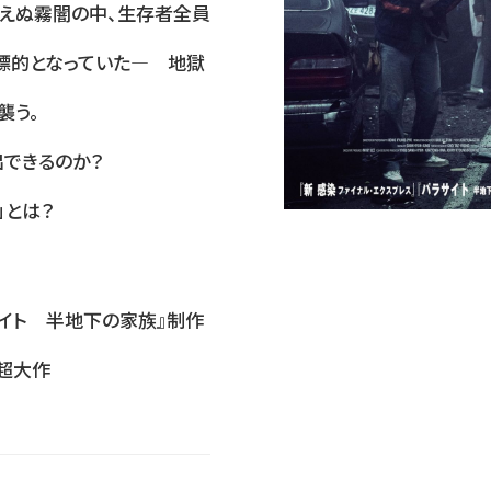
えぬ霧闇の中、生存者全員
標的となっていた― 地獄
襲う。
出できるのか？
」とは？
サイト 半地下の家族』制作
≫超大作