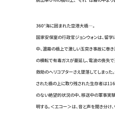
360°海に囲まれた空港大橋—。
国家安保室の行政官ジョンウォンは、留学
中、濃霧の橋上で激しい玉突き事故に巻き
の横転で有毒ガスが蔓延し、電波の喪失で
救助のヘリコプターさえ墜落してしまった
された橋の上に取り残された生存者は116
のない絶望的状況の中、移送中の軍事実
明する。＜エコー＞は、音と声を聞き分け、