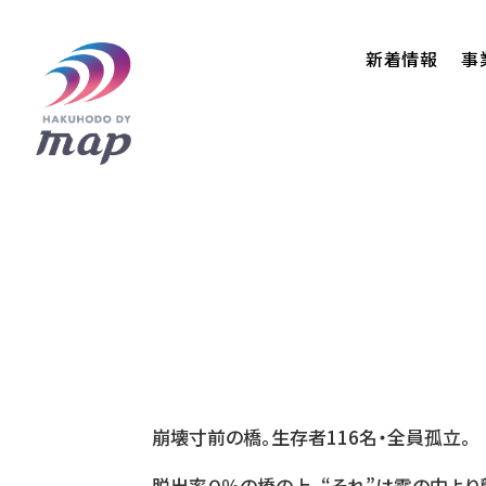
新着情報
事
崩壊寸前の橋。生存者116名・全員孤立。
脱出率０％の橋の上、“それ”は霧の中より