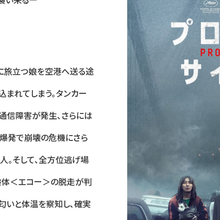
に旅立つ娘を空港へ送る途
込まれてしまう。タンカー
通信障害が発生、さらには
。爆発で崩壊の危機にさら
人。そして、全方位逃げ場
験体＜エコー＞の脱走が判
匂いと体温を察知し、確実