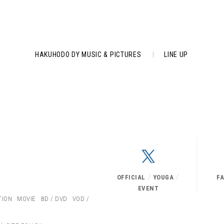
HAKUHODO DY MUSIC & PICTURES
|
LINE UP
/
/
OFFICIAL
YOUGA
F
EVENT
TION
MOVIE
BD / DVD
VOD /