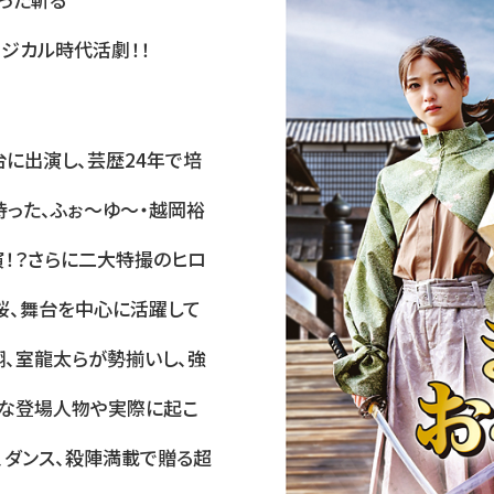
ージカル時代活劇！！
に出演し、芸歴24年で培
持った、ふぉ～ゆ～・越岡裕
！？さらに二大特撮のヒロ
桜、舞台を中⼼に活躍して
翔、室⿓太らが勢揃いし、強
名な登場⼈物や実際に起こ
、ダンス、殺陣満載で贈る超