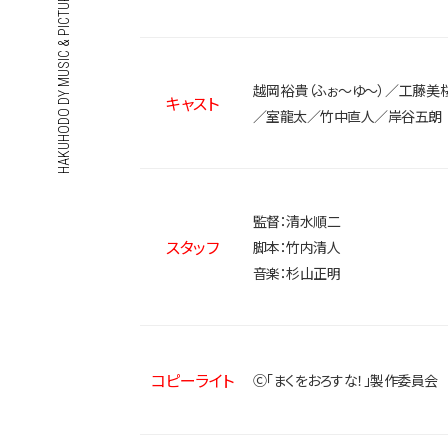
HAKUHODO DY MUSIC & PICTURES
越岡裕貴（ふぉ～ゆ～）／工藤
キャスト
／室龍太／竹中直人／岸谷五朗
監督：清水順二
スタッフ
脚本：竹内清人
音楽：杉山正明
コピーライト
Ⓒ「まくをおろすな！」製作委員会