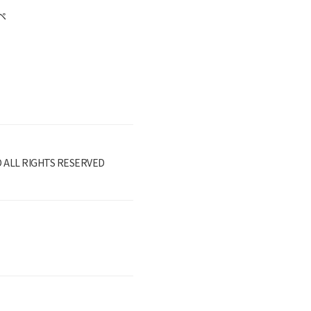
ペ
D ALL RIGHTS RESERVED