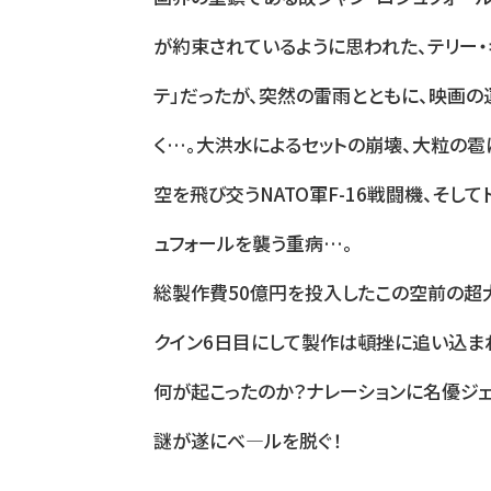
が約束されているように思われた、テリー・
テ」だったが、突然の雷雨とともに、映画
く…。大洪水によるセットの崩壊、大粒の雹
空を飛び交うNATO軍F-16戦闘機、そし
ュフォールを襲う重病…。
総製作費50億円を投入したこの空前の超
クイン6日目にして製作は頓挫に追い込ま
何が起こったのか？ナレーションに名優ジェ
謎が遂にべ―ルを脱ぐ！