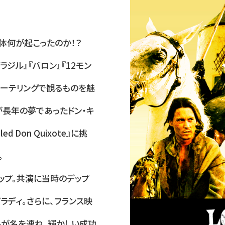
体何が起こったのか！？
ラジル』『バロン』『12モン
リーテリングで観るものを魅
が長年の夢であったドン・キ
d Don Quixote』に挑
。
ップ。共演に当時のデップ
ラディ。さらに、フランス映
ルが名を連ね、輝かしい成功