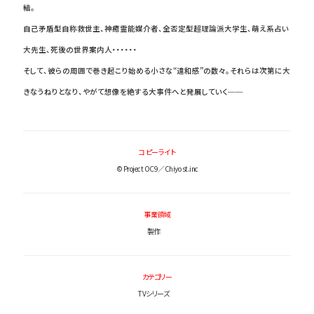
結。
自己矛盾型自称救世主、神癒霊能媒介者、全否定型超理論派大学生、萌え系占い
大先生、死後の世界案内人・・・・・・
そして、彼らの周囲で巻き起こり始める小さな“違和感”の数々。それらは次第に大
きなうねりとなり、やがて想像を絶する大事件へと発展していく──
コピーライト
© Project OC9／Chiyo st.inc
事業領域
製作
カテゴリー
TVシリーズ