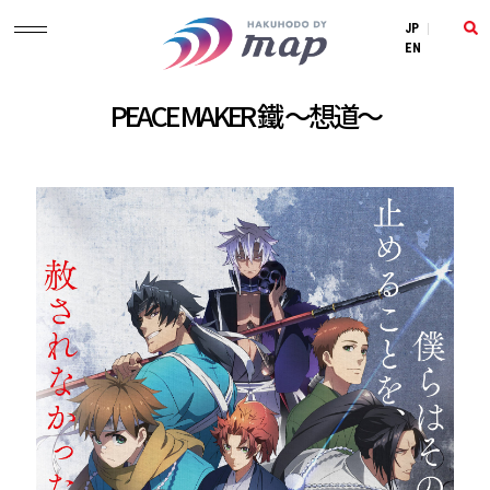
JP
|
EN
PEACE MAKER 鐵 ～想道～