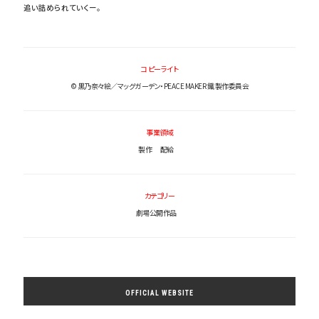
追い詰められていくー。
コピーライト
© 黒乃奈々絵／マッグガーデン・PEACE MAKER 鐵 製作委員会
事業領域
製作
配給
カテゴリー
劇場公開作品
OFFICIAL WEBSITE