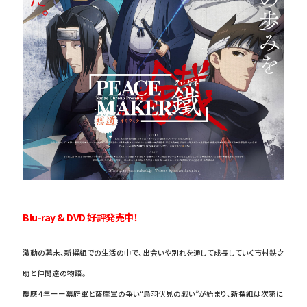
Blu-ray & DVD 好評発売中！
激動の幕末、新撰組での生活の中で、出会いや別れを通して成長していく市村鉄之
助と仲間達の物語。
慶應４年ーー幕府軍と薩摩軍の争い“鳥羽伏見の戦い”が始まり、新撰組は次第に