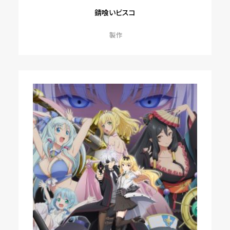
錆喰いビスコ
製作