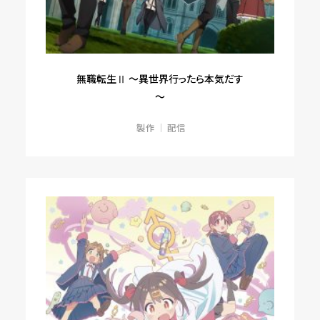
無職転生Ⅱ ～異世界行ったら本気だす
～
製作
配信