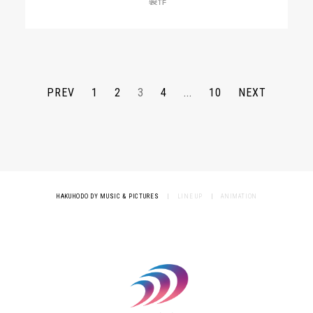
製作
PREV
1
2
3
4
...
10
NEXT
HAKUHODO DY MUSIC & PICTURES
|
LINE UP
|
ANIMATION